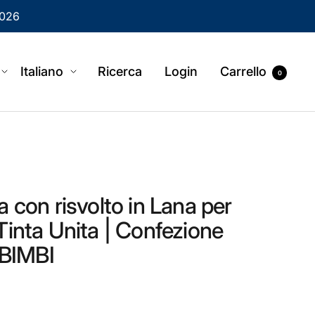
2026
eografica
Language
Italiano
Ricerca
Login
Carrello
0
 con risvolto in Lana per
Tinta Unita | Confezione
 BIMBI
ita