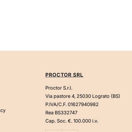
PROCTOR SRL
Proctor S.r.l.
Via pastore 4, 25030 Lograto (BS)
P.IVA/C.F. 01627940982
icy
Rea BS332747
Cap. Soc. €. 100.000 i.v.