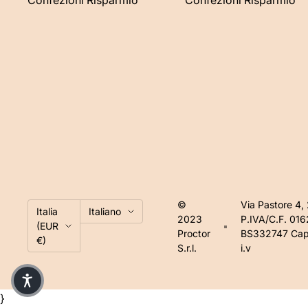
©
Via Pastore 4,
Paese/Area geografica
Lingua
Italia
Italiano
2023
P.IVA/C.F. 01
(EUR
Proctor
BS332747 Cap.
€)
S.r.l.
i.v
}