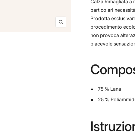
Calza Rimagliata a 
particolari necessità
Prodotta esclusivame
Ingrandisci
procedimento ecolog
non provoca alteraz
piacevole sensazion
Compos
75 % Lana
25 % Poliammid
Istruzio