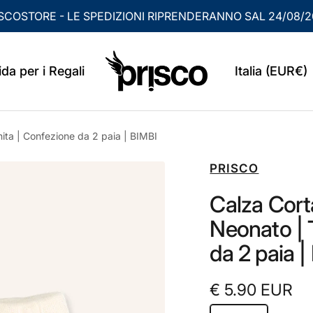
SCOSTORE - LE SPEDIZIONI RIPRENDERANNO SAL 24/08/
PRISCO
Paese/Area g
da per i Regali
Italia (EUR€)
nita | Confezione da 2 paia | BIMBI
PRISCO
Calza Corta
Neonato | 
da 2 paia |
Prezzo di vend
€ 5.90 EUR