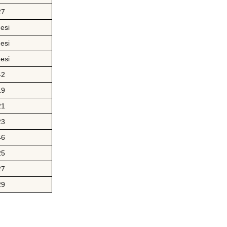
27
esi
esi
esi
42
19
21
23
46
25
27
29