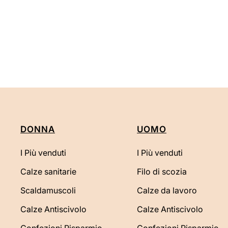
DONNA
UOMO
I Più venduti
I Più venduti
Calze sanitarie
Filo di scozia
Scaldamuscoli
Calze da lavoro
Calze Antiscivolo
Calze Antiscivolo
Confezioni Risparmio
Confezioni Risparmio