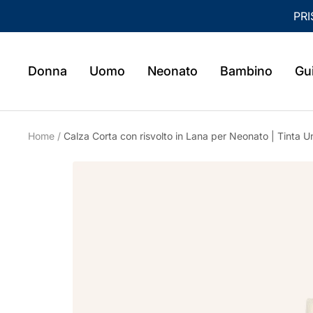
Salta al contenuto
PRI
Read
the
Privacy
Donna
Uomo
Neonato
Bambino
Gui
Policy
Home
Calza Corta con risvolto in Lana per Neonato | Tinta U